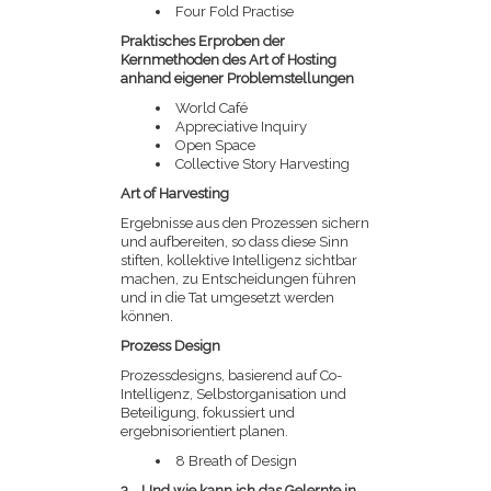
Four Fold Practise
Praktisches Erproben der
Kernmethoden des Art of Hosting
anhand eigener Problemstellungen
World Café
Appreciative Inquiry
Open Space
Collective Story Harvesting
Art of Harvesting
Ergebnisse aus den Prozessen sichern
und aufbereiten, so dass diese Sinn
stiften, kollektive Intelligenz sichtbar
machen, zu Entscheidungen führen
und in die Tat umgesetzt werden
können.
Prozess Design
Prozessdesigns, basierend auf Co-
Intelligenz, Selbstorganisation und
Beteiligung, fokussiert und
ergebnisorientiert planen.
8 Breath of Design
3. Und wie kann ich das Gelernte in