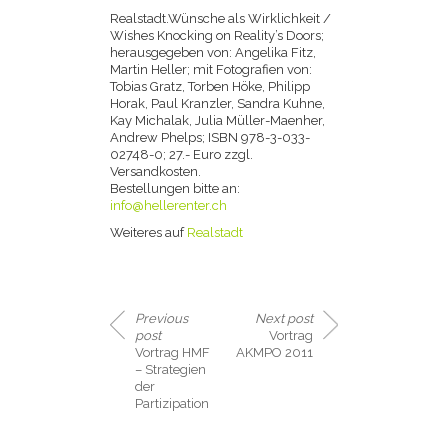
Realstadt.Wünsche als Wirklichkeit /
Wishes Knocking on Reality’s Doors;
herausgegeben von: Angelika Fitz,
Martin Heller; mit Fotografien von:
Tobias Gratz, Torben Höke, Philipp
Horak, Paul Kranzler, Sandra Kuhne,
Kay Michalak, Julia Müller-Maenher,
Andrew Phelps; ISBN 978-3-033-
02748-0; 27.- Euro zzgl.
Versandkosten.
Bestellungen bitte an:
info@hellerenter.ch
Weiteres auf
Realstadt
Previous
Next post
post
Vortrag
Vortrag HMF
AKMPO 2011
– Strategien
der
Partizipation