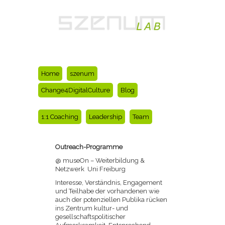
Home
szenum
Change4DigitalCulture
Blog
1:1 Coaching
Leadership
Team
Outreach-Programme
@ museOn – Weiterbildung &
Netzwerk Uni Freiburg
Interesse, Verständnis, Engagement
und Teilhabe der vorhandenen wie
auch der potenziellen Publika rücken
ins Zentrum kultur- und
gesellschaftspolitischer