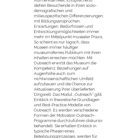
Aufmerksamkeit. Entsprechend
stehen Besuchende in ihren sozio-
demografischen und
milieuspezifischen Differenzierungen,
mit Bildungsansprüchen,
Erwartungen, Bedürfnissen und
Entwicklungsmöglichkeiten immer
mehr im Mittelpunkt musealer Praxis.
So scheint es nur logisch, dass
Museen immer häufiger
museumsfernes Publikum mit ihren
Inhalten erreichen möchten. Mit
Outreach erwirbt das Museum die
Kompetenz, Beziehungen auf
Augenhöhe auch zum
nichtwissenschaftlichen Umfeld
aufzubauen und die Chance zur
Aktualisierung ihrer überlieferten
Dingwelt. Das Modul „Outreach“ gibt
Einblick in theoretische Grundlagen
und Best-Practice-Modelle von
Outreach. Es werden verschiedene
Formen der Motivation Outreach-
Programme durchzuführen diskursiv
behandelt. Sie erhalten Einblick in
typische Phasen eines
Beteiligungsprozesses, werden für